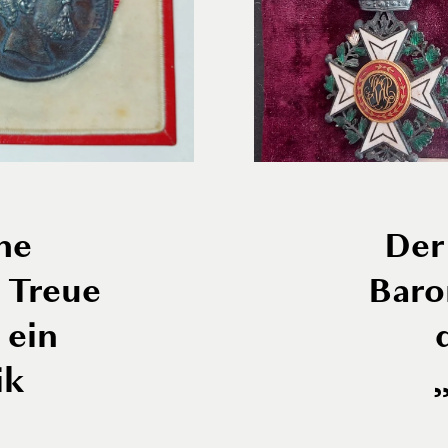
he
Der
 Treue
Baro
 ein
ik