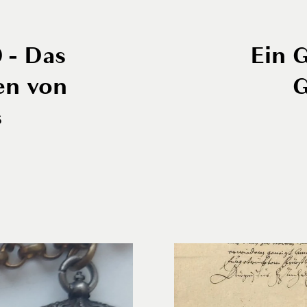
0 - Das
Ein 
en von
G
s