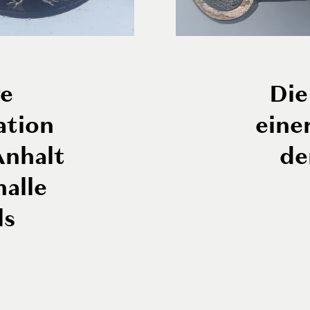
ge
Die
ation
eine
Anhalt
de
alle
ls