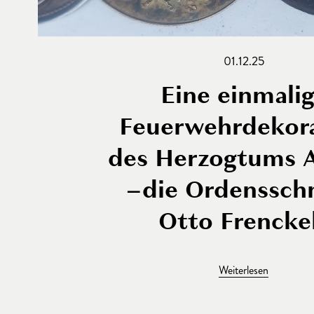
01.12.25
Eine einmali
Feuerwehrdekor
des Herzogtums 
–die Ordensschn
Otto Frencke
Weiterlesen