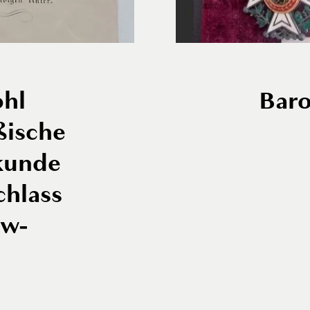
ohl
Baro
ßische
kunde
chlass
ow-